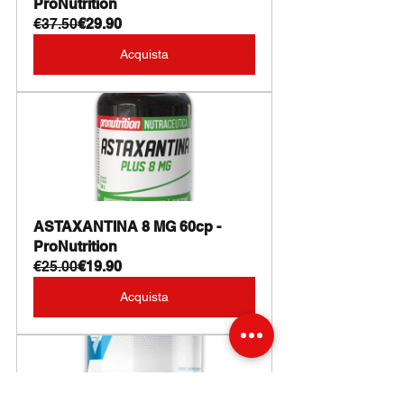
ProNutrition
€37.50
€29.90
Acquista
ASTAXANTINA 8 MG 60cp - 
ProNutrition
€25.00
€19.90
Acquista