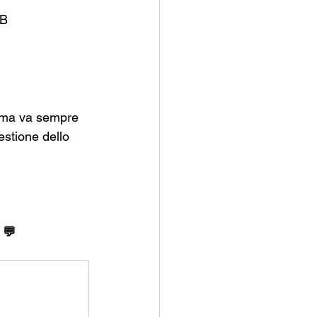
 B
, ma va sempre 
estione dello 
 💬