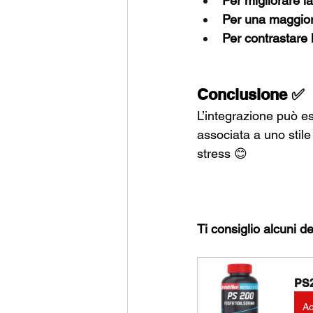
Per migliorare 
Per una maggior
Per contrastare
Conclusione ✅
L’integrazione può es
associata a uno stile
stress 😊
Ti consiglio alcuni d
PS2
Ac