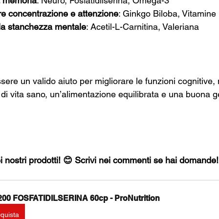
la memoria
: Neuro, Fosfatidilserina, Omega-3
e concentrazione e attenzione
: Ginkgo Biloba, Vitamine
 la stanchezza mentale
: Acetil-L-Carnitina, Valeriana
sere un valido aiuto per migliorare le funzioni cognitive
 di vita sano, un’alimentazione equilibrata e una buona g
ei nostri prodotti! 😊 Scrivi nei commenti se hai domande!
00 FOSFATIDILSERINA 60cp - ProNutrition
quista