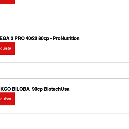
GA 3 PRO 40/20 80cp - ProNutrition
quista
KGO BILOBA  90cp BiotechUsa
quista