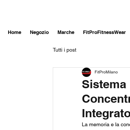
FITPROMILANO
Home
Negozio
Marche
FitProFitnessWear
Tutti i post
FitProMilano
Sistema
Concentr
Integrato
La memoria e la conce