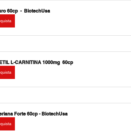
ro 60cp  -  BiotechUsa
quista
TIL L-CARNITINA 1000mg  60cp
quista
eriana Forte 60cp - BiotechUsa
quista