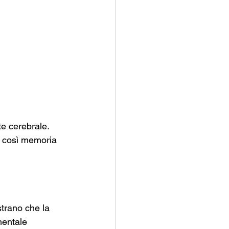
e cerebrale. 
o così memoria 
strano che la 
mentale