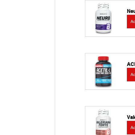
Neu
Ac
ACE
Ac
Val
Ac