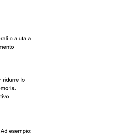
ali e aiuta a 
imento
 ridurre lo 
emoria. 
tive
. Ad esempio: