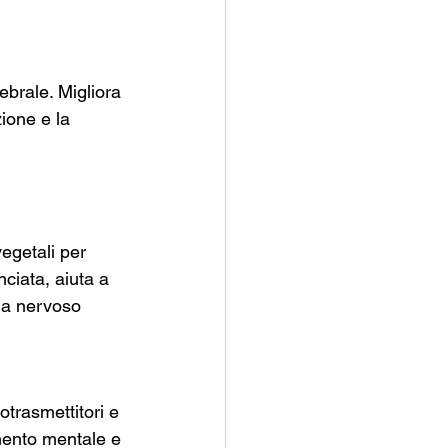
ebrale. Migliora 
ione e la 
egetali per 
ciata, aiuta a 
ema nervoso
trasmettitori e 
mento mentale e 