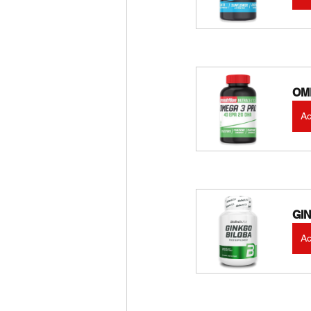
OME
Ac
GIN
Ac