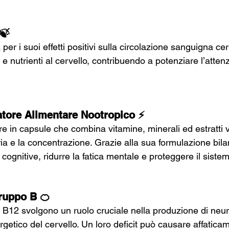
🍃
per i suoi effetti positivi sulla circolazione sanguigna cer
 e nutrienti al cervello, contribuendo a potenziare l’attenz
atore Alimentare Nootropico ⚡
e in capsule che combina vitamine, minerali ed estratti v
a e la concentrazione. Grazie alla sua formulazione bilan
i cognitive, ridurre la fatica mentale e proteggere il sist
Gruppo B 🍊
 B12 svolgono un ruolo cruciale nella produzione di neuro
getico del cervello. Un loro deficit può causare affatica