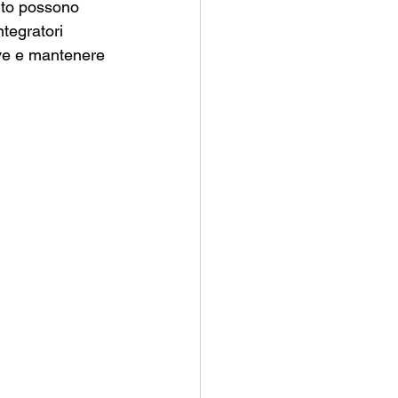
nto possono 
ntegratori 
ive e mantenere 