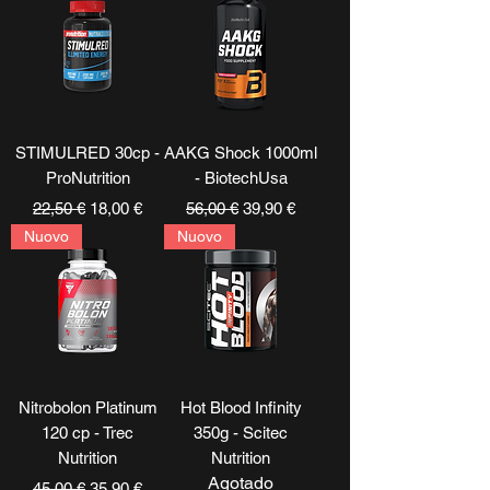
STIMULRED 30cp -
AAKG Shock 1000ml
ProNutrition
- BiotechUsa
Precio
Precio de oferta
Precio
Precio de oferta
22,50 €
18,00 €
56,00 €
39,90 €
Nuovo
Nuovo
Nitrobolon Platinum
Hot Blood Infinity
120 cp - Trec
350g - Scitec
Nutrition
Nutrition
Agotado
Precio
Precio de oferta
45,00 €
35,90 €