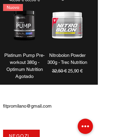
Nuovo
Platinum Pump Pre-
Nitrobolon Powder
workout 380g -
300g - Trec Nutrition
Optimum Nutrition
Precio
Precio de oferta
32,50 €
25,90 €
Agotado
CONTATTI
fitpromilano@gmail.com
Telefono e
WhatsApp
:
+39 375 5718276
NEGOZI