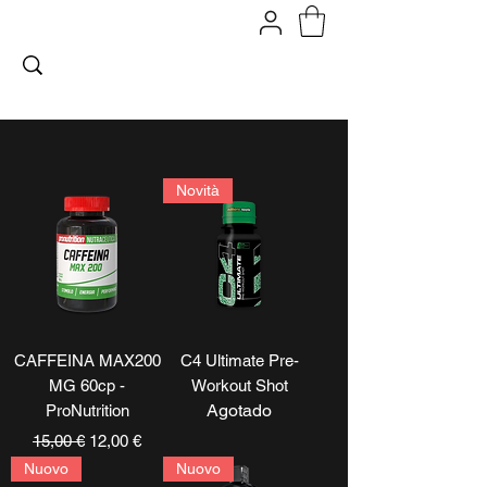
FITPROMILANO
Novità
CAFFEINA MAX200
C4 Ultimate Pre-
MG 60cp -
Workout Shot
Agotado
ProNutrition
Precio
Precio de oferta
15,00 €
12,00 €
Nuovo
Nuovo