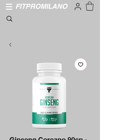
FITPROMILANO
Ginseng Coreano 90cp -