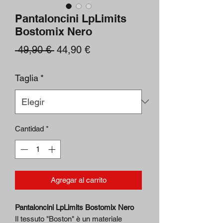
Pantaloncini LpLimits
Bostomix Nero
Precio
Precio
 49,90 € 
44,90 €
de
Taglia
*
oferta
Cantidad
*
Agregar al carrito
Pantaloncini LpLimits Bostomix Nero
Il tessuto "Boston" è un materiale