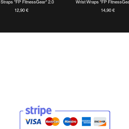
Vista rapida
Vista rapida
g Straps "FP FitnessGear" 2.0
Wrist Wraps "FP FitnessGea
Prezzo
Prezzo
12,90 €
14,90 €
TERMINI E CONDIZIONI
INFORMAZIO
Chi siamo
Condizioni di ventita
​Blog
Pagamenti e spedizioni
FAQ Domandi Fr
Privacy Policy
Cookie Policy