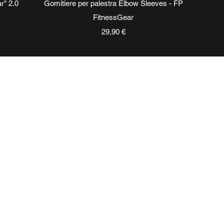
Vista rapida
r" 2.0
Gomitiere per palestra Elbow Sleeves - FP
FitnessGear
Prezzo
29,90 €
NI
SOCIAL
Instagram
Facebook
equenti
TikTok
WhatsApp