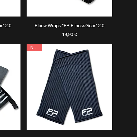
Vista rapida
r" 2.0
Elbow Wraps "FP FitnessGear" 2.0
Prezzo
19,90 €
Novità