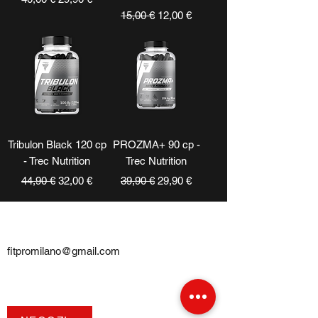
Prezzo regolare
Prezzo scontato
15,00 €
12,00 €
Tribulon Black 120 cp
PROZMA+ 90 cp -
- Trec Nutrition
Trec Nutrition
Prezzo regolare
Prezzo scontato
Prezzo regolare
Prezzo scontato
44,90 €
32,00 €
39,90 €
29,90 €
CONTATTI
fitpromilano@gmail.com
Telefono e
WhatsApp
:
+39 375 5718276