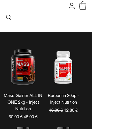
FITPROMILANO
Mass Gainer ALL IN
Berberina 30cp -
ONE 2kg - Inject
Inject Nutrition
Nutrition
Prezzo regolare
Prezzo scontato
16,00 €
12,80 €
Prezzo regolare
Prezzo scontato
60,00 €
48,00 €