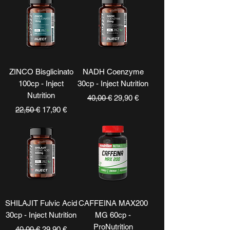
ZINCO Bisglicinato
NADH Coenzyme
100cp - Inject
30cp - Inject Nutrition
Nutrition
Prezzo regolare
Prezzo scontato
40,00 €
29,90 €
Prezzo regolare
Prezzo scontato
22,50 €
17,90 €
SHILAJIT Fulvic Acid
CAFFEINA MAX200
30cp - Inject Nutrition
MG 60cp -
ProNutrition
Prezzo regolare
Prezzo scontato
40,00 €
29,90 €