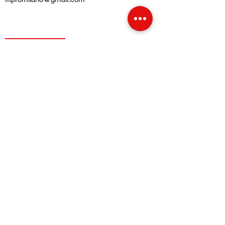
Telefono e
WhatsApp
:
+39 375 5718276
NEGOZI
TERMINI E CONDIZIONI
Condizioni di ventita
Pagamenti e spedizioni
Privacy Policy
Cookie Policy
INFORMAZIONI
Chi siamo
​Blog
FAQ Domandi Frequenti
SOCIAL