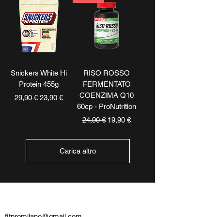
Snickers White Hi
RISO ROSSO
Protein 455g
FERMENTATO
COENZIMA Q10
Prezzo regolare
Prezzo scontato
29,90 €
23,90 €
60cp - ProNutrition
Prezzo regolare
Prezzo scontato
24,90 €
19,90 €
Carica altro
CONTATTI
fitpromilano@gmail.com