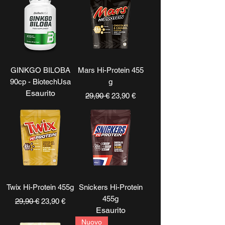
GINKGO BILOBA
Mars Hi-Protein 455
90cp - BiotechUsa
g
Esaurito
Prezzo regolare
Prezzo scontato
29,90 €
23,90 €
Twix Hi-Protein 455g
Snickers Hi-Protein
455g
Prezzo regolare
Prezzo scontato
29,90 €
23,90 €
Esaurito
Nuovo