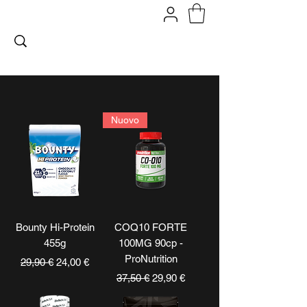
FITPROMILANO
Nuovo
Bounty Hi-Protein
COQ10 FORTE
455g
100MG 90cp -
ProNutrition
Prezzo regolare
Prezzo scontato
29,90 €
24,00 €
Prezzo regolare
Prezzo scontato
37,50 €
29,90 €