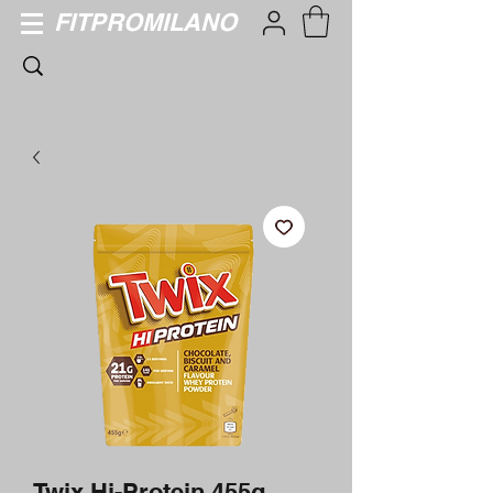
FITPROMILANO
Twix Hi-Protein 455g