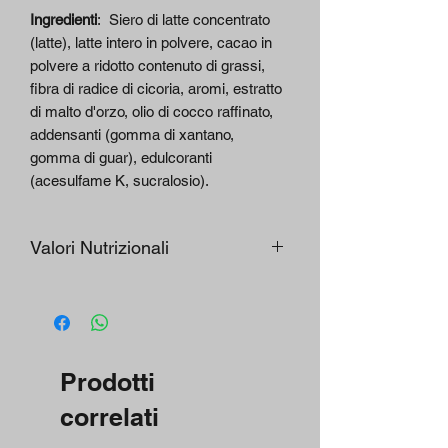
Ingredienti
:
Siero di latte concentrato
(latte), latte intero in polvere, cacao in
polvere a ridotto contenuto di grassi,
fibra di radice di cicoria, aromi, estratto
di malto d'orzo, olio di cocco raffinato,
addensanti (gomma di xantano,
gomma di guar), edulcoranti
(acesulfame K, sucralosio).
Valori Nutrizionali
Informazioni
per dose
%
nutrizionali
(35g)
AR
*
Prodotti
Energia
590 kJ /
**
141 kcal
correlati