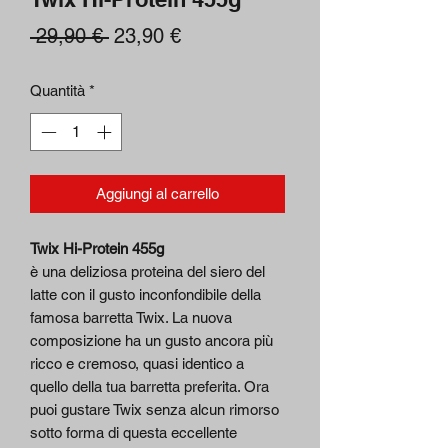
Prezzo
Prezzo
 29,90 € 
23,90 €
regolare
scontato
Quantità
*
Aggiungi al carrello
Twix Hi-Protein 455g
è una deliziosa proteina del siero del
latte con il gusto inconfondibile della
famosa barretta Twix. La nuova
composizione ha un gusto ancora più
ricco e cremoso, quasi identico a
quello della tua barretta preferita. Ora
puoi gustare Twix senza alcun rimorso
sotto forma di questa eccellente