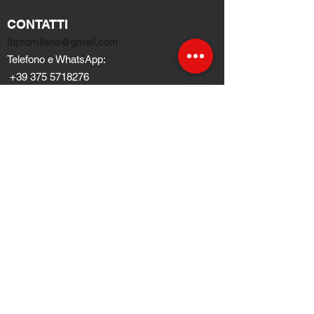
CONTATTI
fitpromilano@gmail.com
Telefono e
WhatsApp
:
+39 375 5718276
NEGOZI
TERMINI E CONDIZIONI
Condizioni di ventita
Pagamenti e spedizioni
Privacy Policy
Cookie Policy
INFORMAZIONI
Chi siamo
​Blog
FAQ Domandi Frequenti