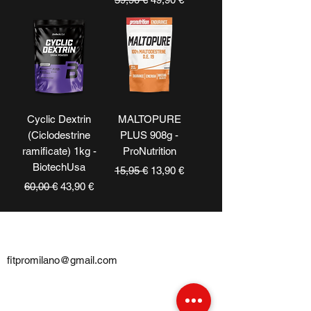
Cyclic Dextrin
MALTOPURE
(Ciclodestrine
PLUS 908g -
ramificate) 1kg -
ProNutrition
BiotechUsa
Prezzo regolare
Prezzo scontato
15,95 €
13,90 €
Prezzo regolare
Prezzo scontato
60,00 €
43,90 €
CONTATTI
fitpromilano@gmail.com
Telefono e
WhatsApp
:
+39 375 5718276