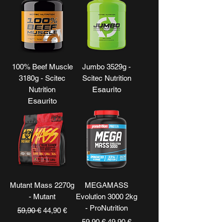
100% Beef Muscle
Jumbo 3529g -
3180g - Scitec
Scitec Nutrition
Esaurito
Nutrition
Esaurito
Mutant Mass 2270g
MEGAMASS
- Mutant
Evolution 3000 2kg
- ProNutrition
Prezzo regolare
Prezzo scontato
59,90 €
44,90 €
Prezzo regolare
Prezzo scontato
59,90 €
49,90 €