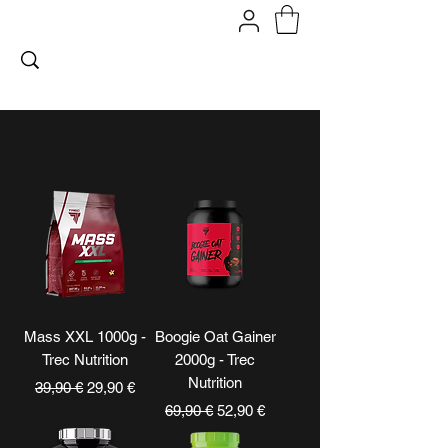
FITPROMILANO
Mass XXL 1000g -
Boogie Oat Gainer
Trec Nutrition
2000g - Trec
Nutrition
Prezzo regolare
Prezzo scontato
39,90 €
29,90 €
Prezzo regolare
Prezzo scontato
69,90 €
52,90 €