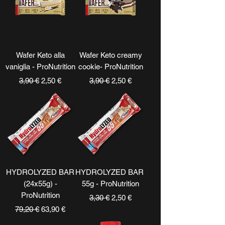
Wafer Keto alla
Wafer Keto creamy
vaniglia - ProNutrition
cookie- ProNutrition
Prezzo regolare
Prezzo scontato
Prezzo regolare
Prezzo scontato
3,90 €
2,50 €
3,90 €
2,50 €
HYDROLYZED BAR
HYDROLYZED BAR
(24x55g) -
55g - ProNutrition
ProNutrition
Prezzo regolare
Prezzo scontato
3,30 €
2,50 €
Prezzo regolare
Prezzo scontato
79,20 €
63,90 €