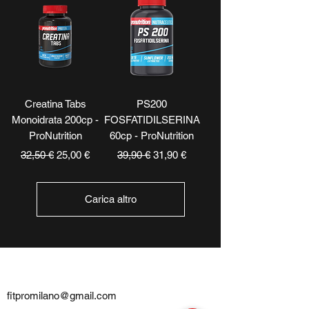
Creatina Tabs
PS200
Monoidrata 200cp -
FOSFATIDILSERINA
ProNutrition
60cp - ProNutrition
Prezzo regolare
Prezzo scontato
Prezzo regolare
Prezzo scontato
32,50 €
25,00 €
39,90 €
31,90 €
Carica altro
CONTATTI
fitpromilano@gmail.com