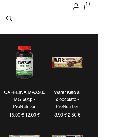
FITPROMILANO
CAFFEINA MAX200
Wafer Keto al
MG 60cp -
cioccolato -
ProNutrition
ProNutrition
Prezzo regolare
Prezzo scontato
Prezzo regolare
Prezzo scontato
15,00 €
12,00 €
3,90 €
2,50 €