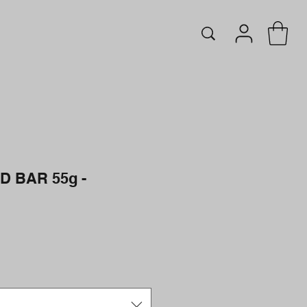
 BAR 55g -
Prezzo
e
scontato