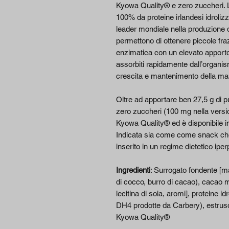
Kyowa Quality® e zero zuccheri. La p
100% da proteine irlandesi idroli
leader mondiale nella produzione di
permettono di ottenere piccole fraz
enzimatica con un elevato apporto
assorbiti rapidamente dall’organi
crescita e mantenimento della m
Oltre ad apportare ben 27,5 g di pu
zero zuccheri (100 mg nella vers
Kyowa Quality® ed è disponibile in
Indicata sia come come snack ch
inserito in un regime dietetico iper
Ingredienti
: Surrogato fondente [mal
di cocco, burro di cacao), cacao 
lecitina di soia, aromi], proteine id
DH4 prodotte da Carbery), estruso 
Kyowa Quality®