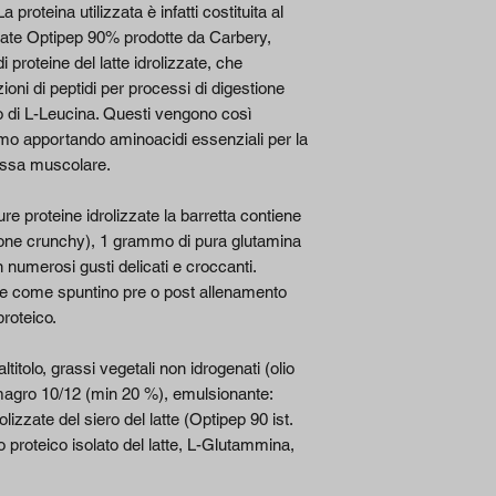
roteina utilizzata è infatti costituita al
zzate Optipep 90% prodotte da Carbery,
Grassi /Fats
 proteine del latte idrolizzate, che
ioni di peptidi per processi di digestione
di cui
 di L-Leucina. Questi vengono così
saturi/saturate
smo apportando aminoacidi essenziali per la
d
assa muscolare.
Carboidrati/Ca
rbohydrates
re proteine idrolizzate la barretta contiene
ione crunchy), 1 grammo di pura glutamina
di cui
 numerosi gusti delicati e croccanti.
zuccheri/sugar
e come spuntino pre o post allenamento
s
proteico.
di cui Polioli
titolo, grassi vegetali non idrogenati (olio
magro 10/12 (min 20 %), emulsionante:
Proteine/Protei
rolizzate del siero del latte (Optipep 90 ist.
ns
proteico isolato del latte, L-Glutammina,
Sale/salt