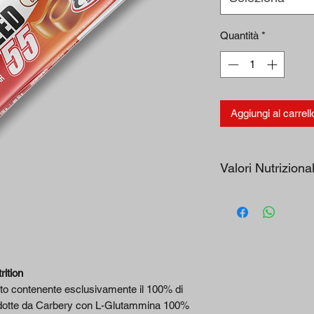
Quantità
*
Aggiungi al carrell
Valori Nutrizional
INFORMAZIO
NI
NUTRIZIONA
LI
ition
Energia/
to contenente esclusivamente il 100% di
energetic
rodotte da Carbery con L-Glutammina 100%
value Kj/Kcal