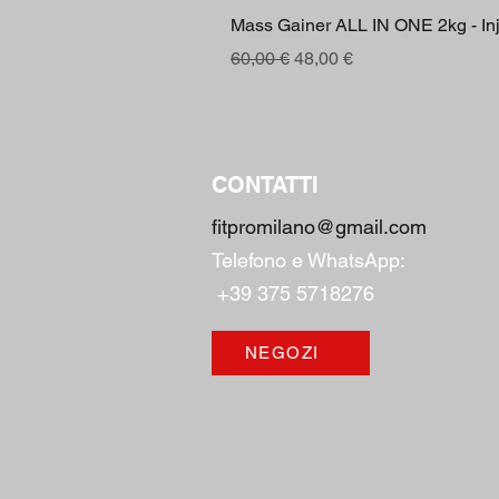
Mass Gainer ALL IN ONE 2kg - Inje
Prezzo regolare
Prezzo scontato
60,00 €
48,00 €
CONTATTI
fitpromilano@gmail.com
Telefono e
WhatsApp
:
+39 375 5718276
NEGOZI