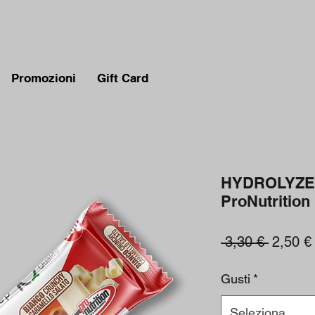
Promozioni
Gift Card
HYDROLYZED
ProNutrition
Prezzo
 3,30 € 
2,50 €
regolar
Gusti
*
Seleziona