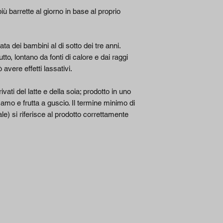
più barrette al giorno in base al proprio
L-
Glutammina/G
lutamine
tata dei bambini al di sotto dei tre anni.
to, lontano da fonti di calore e dai raggi
vere effetti lassativi.
vati del latte e della soia; prodotto in uno
mo e frutta a guscio. Il termine minimo di
e) si riferisce al prodotto correttamente