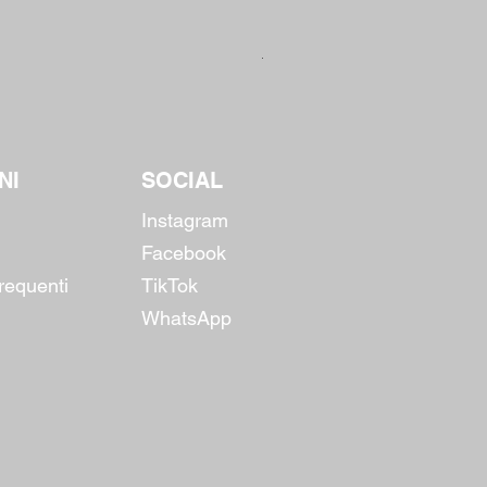
Berberina 30cp - Inject Nutrit
Prezzo regolare
Prezzo scontato
16,00 €
12,80 €
NI
SOCIAL
Instagram
Facebook
equenti
TikTok
WhatsApp