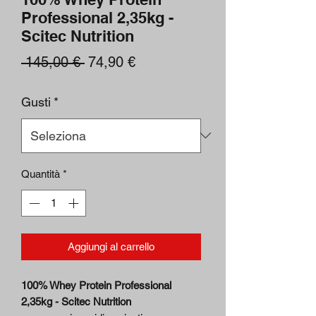
Professional 2,35kg -
Scitec Nutrition
Prezzo
Prezzo
 145,00 € 
74,90 €
regolare
scontato
Gusti
*
Quantità
*
Aggiungi al carrello
100% Whey Protein Professional
2,35kg - Scitec Nutrition