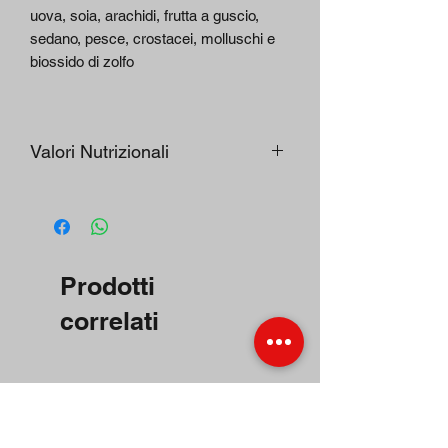
uova, soia, arachidi, frutta a guscio,
sedano, pesce, crostacei, molluschi e
biossido di zolfo
Valori Nutrizionali
Ingredienti
1
100 g
Porzione
(30 g)
Prodotti
Calorie
484 kJ /
1614 kJ /
114 kcal
382 kcal
correlati
Grasso
1,80 g
5,90 g
(3%)
- di cui
1,0 g
3,2 g
saturi
(5%)