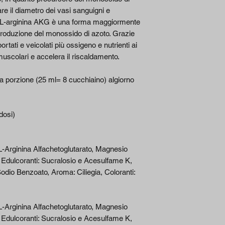
e il diametro dei vasi sanguigni e
La L-arginina AKG è una forma maggiormente
 produzione del monossido di azoto. Grazie
rtati e veicolati più ossigeno e nutrienti ai
muscolari e accelera il riscaldamento.
 porzione (25 ml= 8 cucchiaino) algiorno
dosi)
 L-Arginina Alfachetoglutarato, Magnesio
o, Edulcoranti: Sucralosio e Acesulfame K,
odio Benzoato, Aroma: Ciliegia, Coloranti:
L-Arginina Alfachetoglutarato, Magnesio
o, Edulcoranti: Sucralosio e Acesulfame K,