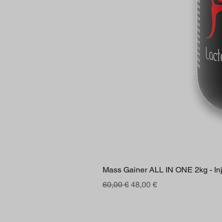
Mass Gainer ALL IN ONE 2kg - Inje
Prezzo regolare
Prezzo scontato
60,00 €
48,00 €