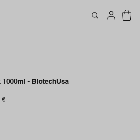
1000ml - BiotechUsa
o
Prezzo
 €
re
scontato