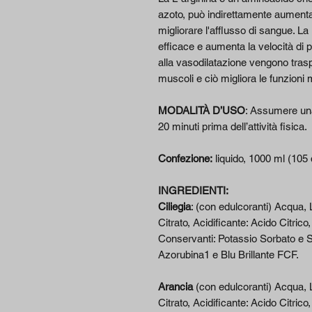
azoto, può indirettamente aumentar
migliorare l'afflusso di sangue. 
efficace e aumenta la velocità di
alla vasodilatazione vengono traspo
muscoli e ciò migliora le funzioni 
MODALITÀ D’USO
: Assumere una
20 minuti prima dell’attività fisica.
Confezione:
liquido, 1000 ml (105 
INGREDIENTI:
Ciliegia
: (con edulcoranti) Acqua,
Citrato, Acidificante: Acido Citric
Conservanti: Potassio Sorbato e S
Azorubina1 e Blu Brillante FCF.
Arancia
(con edulcoranti) Acqua, 
Citrato, Acidificante: Acido Citric