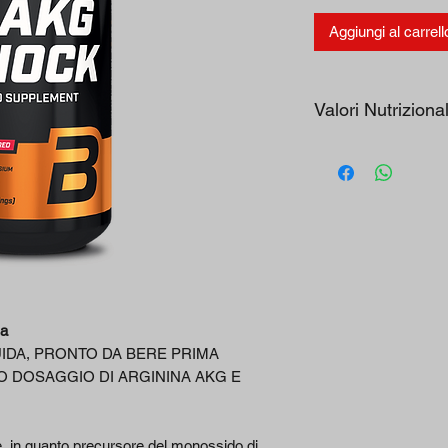
Aggiungi al carrell
Valori Nutrizional
Ingredienti
L-
Arginina Alfach
etoglutarato 2:
1
sa
- di cui L-
IDA, PRONTO DA BERE PRIMA
Arginina
O DOSAGGIO DI ARGININA AKG E
Magnesio
, in quanto precursore del monossido di