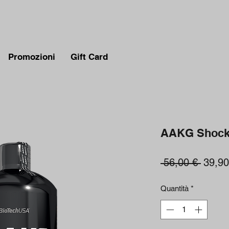
Promozioni
Gift Card
AAKG Shock 
Prezz
 56,00 € 
39,90
regola
Quantità
*