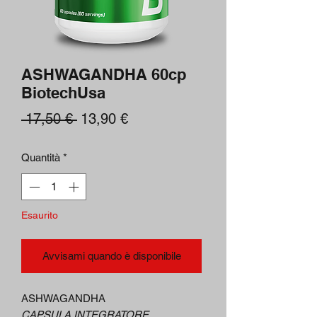
ASHWAGANDHA 60cp
BiotechUsa
Prezzo
Prezzo
 17,50 € 
13,90 €
regolare
scontato
Quantità
*
Esaurito
Avvisami quando è disponibile
ASHWAGANDHA
CAPSULA INTEGRATORE