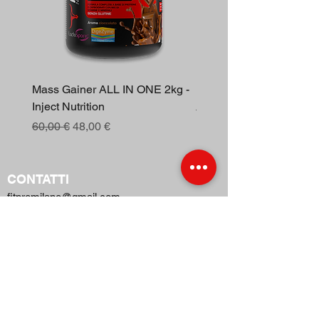
Mass Gainer ALL IN ONE 2kg -
Berberina 30cp - Inject N
Inject Nutrition
Prezzo regolare
16,00 €
Prezzo regolare
Prezzo scontato
60,00 €
48,00 €
CONTATTI
fitpromilano@gmail.com
Telefono e
WhatsApp
:
+39 375 5718276
NEGOZI
TERMINI E CONDIZIONI