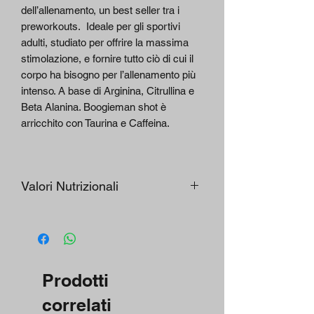
dell’allenamento, un best seller tra i
preworkouts. Ideale per gli sportivi
adulti, studiato per offrire la massima
stimolazione, e fornire tutto ciò di cui il
corpo ha bisogno per l’allenamento più
intenso. A base di Arginina, Citrullina e
Beta Alanina. Boogieman shot è
arricchito con Taurina e Caffeina.
Valori Nutrizionali
SOSTANZE ATTIVE
per
per
50
15
ml*
ml
Prodotti
Beta-Alanina
2500
750
mg
mg
correlati