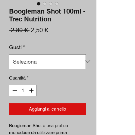
Boogieman Shot 100ml -
Trec Nutrition
Prezzo
Prezzo
 2,80 € 
2,50 €
regolare
scontato
Gusti
*
Quantità
*
Aggiungi al carrello
Boogieman Shot è una pratica
monodose da utilizzare prima