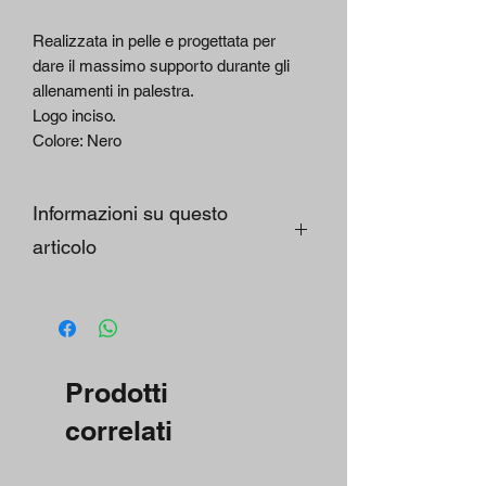
Realizzata in pelle e progettata per
dare il massimo supporto durante gli
allenamenti in palestra.
Logo inciso.
Colore: Nero
Informazioni su questo
articolo
PELLE DI MUCCA massimizza
l'assorbimento della pressione
durante il sollevamento di pesi
pesanti. Sfruttando la potenza
Prodotti
all'interno dell'utente, la cintura aiuta
a svolgere esercizi come squat,
correlati
sollevamenti da terra e sollevamenti
di potenza.
IMBOTTITURA IN SPUGNA nella