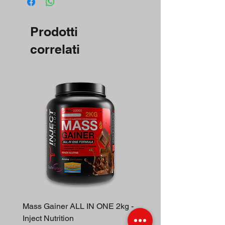
Prodotti
correlati
Mass Gainer ALL IN ONE 2kg -
Berberina 30cp - Inject N
Inject Nutrition
Prezzo regolare
16,00 €