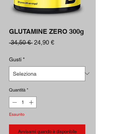
GLUTAMINE ZERO 300g
Prezzo
Prezzo
 34,50 € 
24,90 €
regolare
scontato
Gusti
*
Quantità
*
Esaurito
Avvisami quando è disponibile