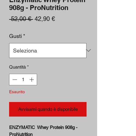
908g - ProNutrition
Prezzo
Prezzo
 52,00 € 
42,90 €
regolare
scontato
Gusti
*
Quantità
*
Esaurito
Avvisami quando è disponibile
ENZYMATIC Whey Protein 908g -
ProNutrition