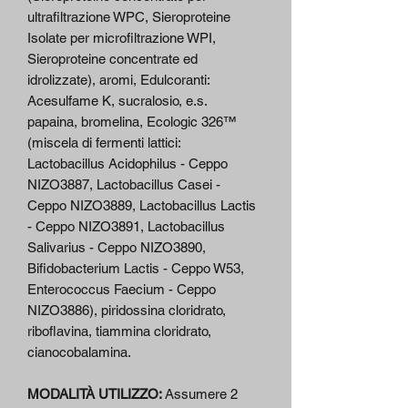
ultrafiltrazione WPC, Sieroproteine
Isolate per microfiltrazione WPI,
Sieroproteine concentrate ed
idrolizzate), aromi, Edulcoranti:
Acesulfame K, sucralosio, e.s.
papaina, bromelina, Ecologic 326™
(miscela di fermenti lattici:
Lactobacillus Acidophilus - Ceppo
NIZO3887, Lactobacillus Casei -
Ceppo NIZO3889, Lactobacillus Lactis
- Ceppo NIZO3891, Lactobacillus
Salivarius - Ceppo NIZO3890,
Bifidobacterium Lactis - Ceppo W53,
Enterococcus Faecium - Ceppo
NIZO3886), piridossina cloridrato,
riboflavina, tiammina cloridrato,
cianocobalamina.
MODALITÀ UTILIZZO:
Assumere 2