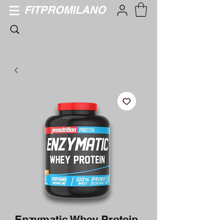
FITPROMILANO
Enzymatic Whey Protein