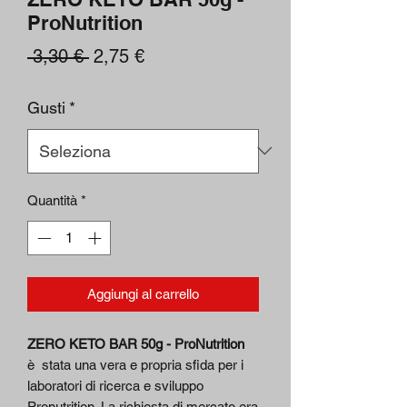
ProNutrition
Prezzo
Prezzo
 3,30 € 
2,75 €
regolare
scontato
Gusti
*
Quantità
*
Aggiungi al carrello
ZERO KETO BAR 50g - ProNutrition
è stata una vera e propria sfida per i
laboratori di ricerca e sviluppo
Pronutrition. La richiesta di mercato era