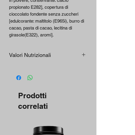
in polvere, conservante: calcio
propionato E282], copertura di
cioccolato fondente senza zuccheri
[edulcorante: maltitolo (E965i), burro di
cacao, pasta di cacao, lecitina di
girasole(E322), aromi].
Valori Nutrizionali
Informazioni Nutrizionali
per 100 g
Nutritional Information
Energia/ energetic value
1556.8/374
Prodotti
Kj/Kcal
correlati
Grassi /Fats
17.1 g
di cui saturi/saturated
3.2 g