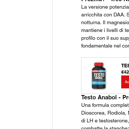
La versione potenzia
arricchita con DAA. 
notturna. Il magnesio
mantiene i livelli di 
profilo con il suo su
fondamentale nel cont
TES
€42
Ac
Testo Anabol - Pr
Una formula complet
Dioscorea, Rodiola, 
di LH e testosterone
combatte la stanchezz