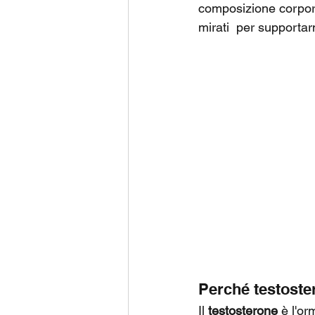
composizione corporea
mirati  per supporta
Perché testoste
Il 
testosterone
 è l'o