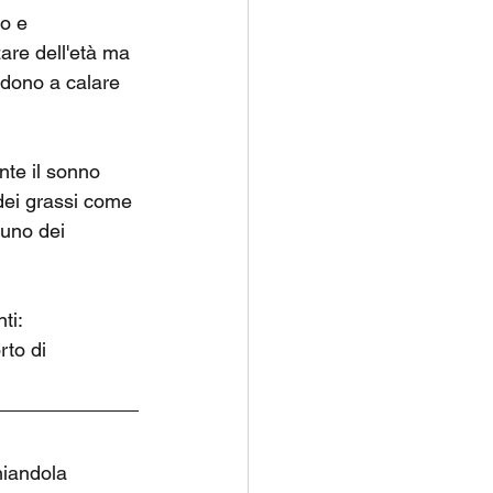
o e 
are dell'età ma 
endono a calare 
nte il sonno 
 dei grassi come 
 uno dei 
ti: 
rto di 
hiandola 