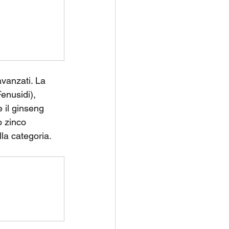
avanzati. La 
nusidi), 
il ginseng 
 zinco 
la categoria.