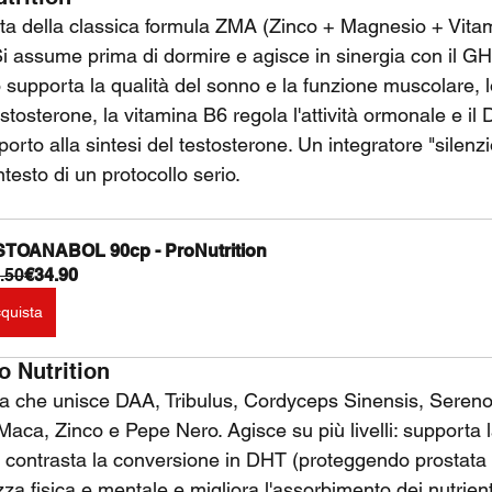
ta della classica formula ZMA (Zinco + Magnesio + Vitam
Si assume prima di dormire e agisce in sinergia con il GH
 supporta la qualità del sonno e la funzione muscolare, l
testosterone, la vitamina B6 regola l'attività ormonale e il
pporto alla sintesi del testosterone. Un integratore "silenz
esto di un protocollo serio.
TOANABOL 90cp - ProNutrition
.50
€34.90
quista
o Nutrition
a che unisce DAA, Tribulus, Cordyceps Sinensis, Seren
Maca, Zinco e Pepe Nero. Agisce su più livelli: supporta 
, contrasta la conversione in DHT (proteggendo prostata e
a fisica e mentale e migliora l'assorbimento dei nutrienti