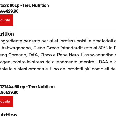
toxx 60cp - Trec Nutrition
.50
€29.90
quista
rition
ingrediente pensato per atleti professionisti e amatoriali 
 Ashwagandha, Fieno Greco (standardizzato al 50% in Fe
seng Coreano, DAA, Zinco e Pepe Nero. L'ashwagandha e 
geni contro lo stress da allenamento, mentre il DAA e lo
te la sintesi ormonale. Uno dei prodotti più completi del
ZMA+ 90 cp - Trec Nutrition
.90
€29.90
quista
trition