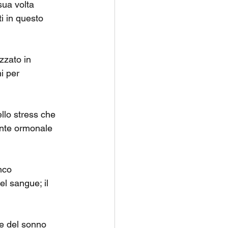
sua volta 
ti in questo 
zzato in 
i per 
llo stress che 
ente ormonale 
nco 
el sangue; il 
e del sonno 