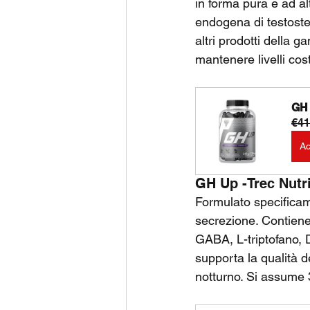
in forma pura e ad al
endogena di testoste
altri prodotti della 
mantenere livelli cos
GH 
€41
Ac
GH Up -Trec Nutri
Formulato specificame
secrezione. Contiene 
GABA, L-triptofano, 
supporta la qualità de
notturno. Si assume 3