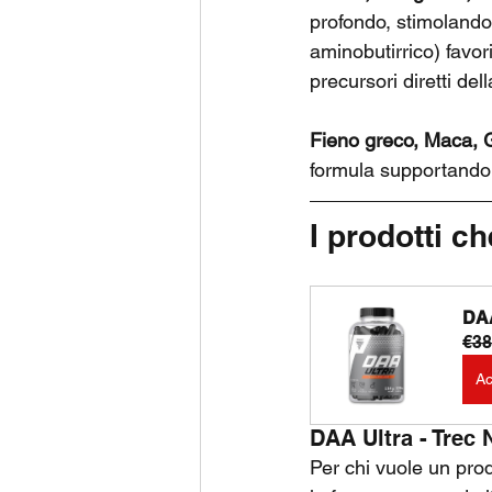
profondo, stimolando 
aminobutirrico) favori
precursori diretti de
Fieno greco, Maca, 
formula supportando 
I prodotti c
DAA
€38
Ac
DAA Ultra - Trec 
Per chi vuole un prod