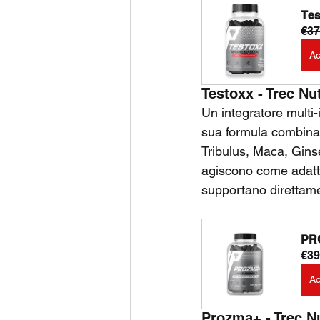
Tes
€37
Ac
Testoxx - Trec Nut
Un integratore multi-
sua formula combina
Tribulus, Maca, Gin
agiscono come adatto
supportano direttamen
PRO
€39
Ac
Prozma+ - Trec Nu