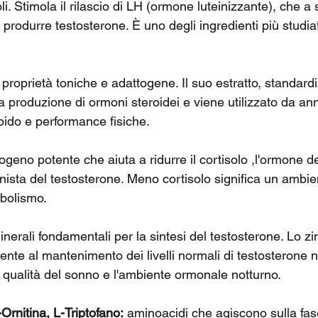
coli. Stimola il rilascio di LH (ormone luteinizzante), che a 
i produrre testosterone. È uno degli ingredienti più studia
 proprietà toniche e adattogene. Il suo estratto, standardi
 produzione di ormoni steroidei e viene utilizzato da ann
ibido e performance fisiche.
ogeno potente che aiuta a ridurre il cortisolo ,l'ormone de
onista del testosterone. Meno cortisolo significa un ambi
abolismo.
inerali fondamentali per la sintesi del testosterone. Lo zi
ente al mantenimento dei livelli normali di testosterone n
 qualità del sonno e l'ambiente ormonale notturno.
Ornitina, L-Triptofano:
 aminoacidi che agiscono sulla fas