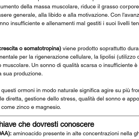
l'aumento della massa muscolare, riduce il grasso corpore
sere generale, alla libido e alla motivazione. Con l'avanz
no insufficiente e allenamenti mal gestiti i suoi livelli t
rescita o somatotropina)
 viene prodotto soprattutto dura
ntale per la rigenerazione cellulare, la lipolisi (utilizzo
o muscolare. Un sonno di qualità scarsa o insufficiente è
la sua produzione.
uesti ormoni in modo naturale significa agire su più fron
 diretta, gestione dello stress, qualità del sonno e appo
e come zinco e magnesio.
 chiave che dovresti conoscere
DAA):
 aminoacido presente in alte concentrazioni nella g