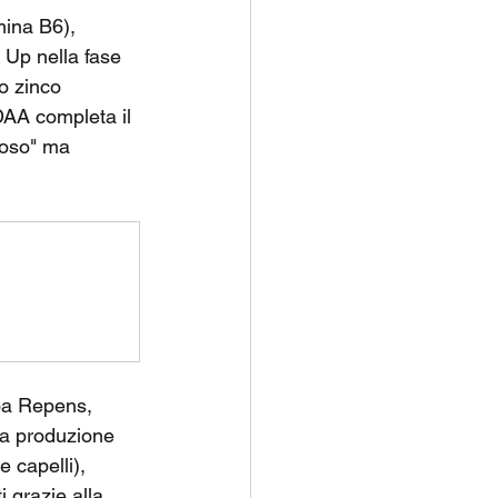
ina B6), 
 Up nella fase 
o zinco 
 DAA completa il 
ioso" ma 
oa Repens, 
la produzione 
 capelli), 
 grazie alla 