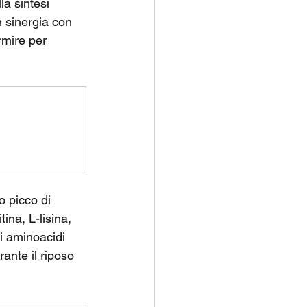
a sintesi 
 sinergia con 
rmire per 
o picco di 
ina, L-lisina, 
i aminoacidi 
rante il riposo 