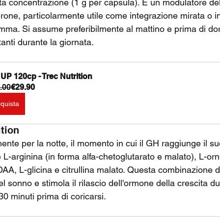
ta concentrazione (1 g per capsula). È un modulatore dell
rone, particolarmente utile come integrazione mirata o in
gamma. Si assume preferibilmente al mattino e prima di do
tanti durante la giornata.
UP 120cp - Trec Nutrition
.00
€29.90
quista
tion
nte per la notte, il momento in cui il GH raggiunge il su
L-arginina (in forma alfa-chetoglutarato e malato), L-ornit
DAA, L-glicina e citrullina malato. Questa combinazione d
l sonno e stimola il rilascio dell'ormone della crescita du
0 minuti prima di coricarsi.