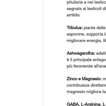
pituitaria e nei testi
segnala ai testicoli d
ambito.
Tribulus:
 pianta dalle
saponine, supporta la
migliorare energia, l
Ashwagandha:
 adatt
è il principale antag
più favorevole all'an
Zinco e Magnesio:
 m
contribuisce direttam
magnesio migliora la
GABA, L-Arginina, L-