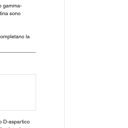
ido gamma-
itina sono 
 completano la 
do D-aspartico 