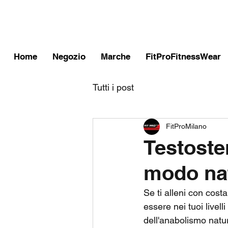
FITPROMILANO
Home
Negozio
Marche
FitProFitnessWear
Tutti i post
FitProMilano
Testoste
modo natu
Se ti alleni con costa
essere nei tuoi livel
dell'anabolismo natura