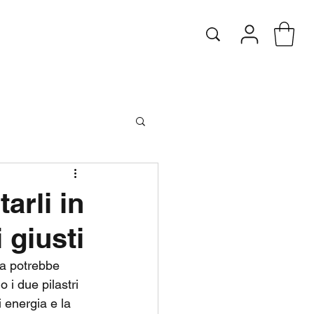
arli in
 giusti
usa potrebbe 
 i due pilastri 
i energia e la 