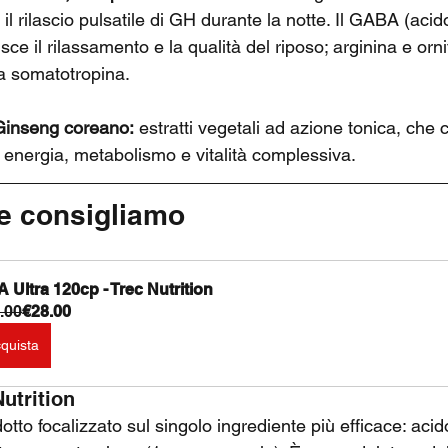
il rilascio pulsatile di GH durante la notte. Il GABA (ac
sce il rilassamento e la qualità del riposo; arginina e orn
lla somatotropina.
Ginseng coreano:
 estratti vegetali ad azione tonica, che
energia, metabolismo e vitalità complessiva.
he consigliamo
 Ultra 120cp - Trec Nutrition
.00
€28.00
quista
Nutrition
otto focalizzato sul singolo ingrediente più efficace: aci