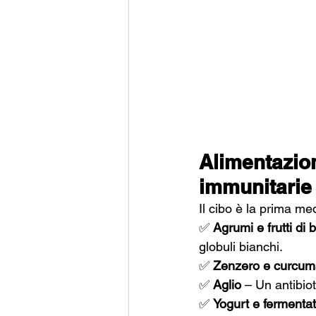
Alimentazion
immunitarie
Il cibo è la prima me
✅ 
Agrumi e frutti di 
globuli bianchi.
✅ 
Zenzero e curcum
✅ 
Aglio
 – Un antibio
✅ 
Yogurt e fermentat