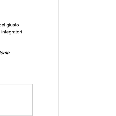
el giusto 
integratori 
stema 