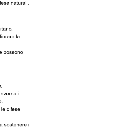
fese naturali.
tario.
iorare la 
ne possono 
o.
invernali.
e.
 le difese 
a sostenere il 