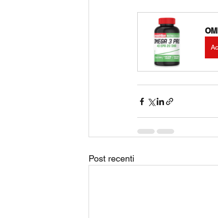
OME
Ac
Post recenti