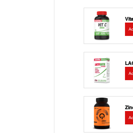
Vit
Ac
LAC
Ac
Zin
Ac