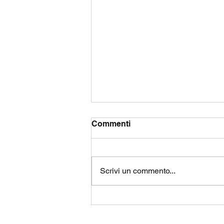
Commenti
Scrivi un commento...
Elasticità, idratazione,
longevità cutanea: la guida
scientifica alla pelle