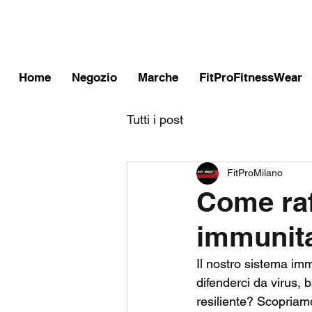
FITPROMILANO
Home
Negozio
Marche
FitProFitnessWear
Tutti i post
FitProMilano
Come raf
immunitar
Il nostro sistema im
difenderci da virus, 
resiliente? Scopriamo