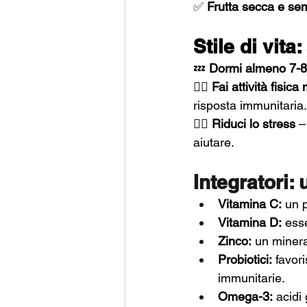
✅ 
Frutta secca e se
Stile di vita
💤 
Dormi almeno 7-8 
🏋️‍♂️ 
Fai attività fisic
risposta immunitaria.
🧘‍♂️ 
Riduci lo stress
 –
aiutare.
Integratori: 
Vitamina C:
 un 
Vitamina D:
 ess
Zinco:
 un minera
Probiotici:
 favor
immunitarie.
Omega-3:
 acidi