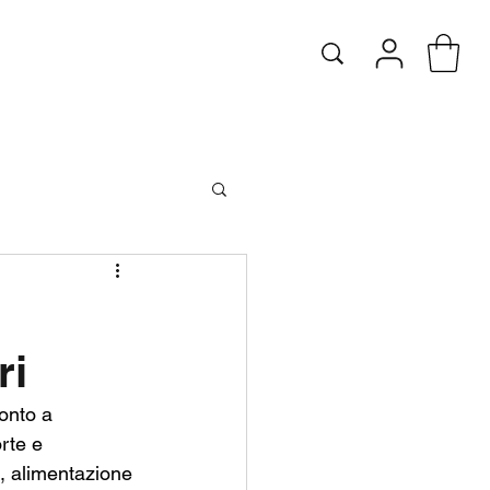
i ️
onto a 
rte e 
e, alimentazione 