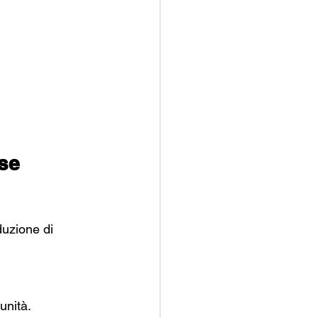
se 
duzione di 
unità.