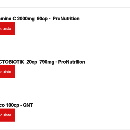
amina C 2000mg  90cp -  ProNutrition
quista
TOBIOTIK  20cp  790mg - ProNutrition
quista
co 100cp - QNT
quista