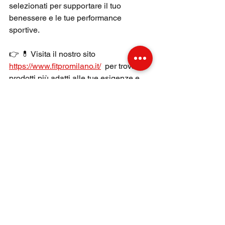
selezionati per supportare il tuo 
benessere e le tue performance 
sportive.
👉 
💊 
Visita il nostro sito 
https://www.fitpromilano.it/
 per trovare i 
prodotti più adatti alle tue esigenze e 
inizia il tuo percorso verso una vita più 
sana e attiva!
Mostra tutti
Post recenti