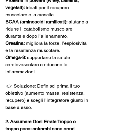
Proteine in polvere (whey, caseina, 
vegetali):
 ideali per il recupero 
muscolare e la crescita. 
BCAA (aminoacidi ramificati):
 aiutano a 
ridurre il catabolismo muscolare 
durante e dopo l’allenamento. 
Creatina:
 migliora la forza, l’esplosività 
e la resistenza muscolare. 
Omega-3: 
supportano la salute 
cardiovascolare e riducono le 
infiammazioni.
 👉 Soluzione: Definisci prima il tuo 
obiettivo (aumento massa, resistenza, 
recupero) e scegli l’integratore giusto in 
base a esso.
2. Assumere Dosi Errate Troppo o 
troppo poco: entrambi sono errori 