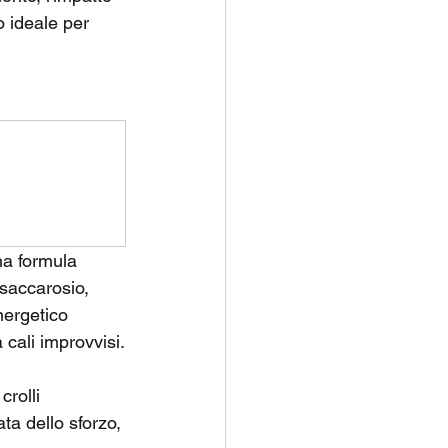
o ideale per 
na formula 
 saccarosio, 
nergetico 
 cali improvvisi.
crolli 
ta dello sforzo, 