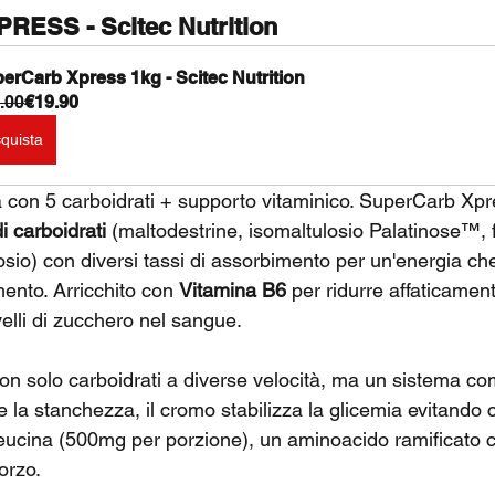
ESS - Scitec Nutrition
erCarb Xpress 1kg - Scitec Nutrition
.00
€19.90
quista
ca con 5 carboidrati + supporto vitaminico. SuperCarb Xp
i carboidrati
 (maltodestrine, isomaltulosio Palatinose™, 
sio) con diversi tassi di assorbimento per un'energia che 
mento. Arricchito con 
Vitamina B6
 per ridurre affaticamen
ivelli di zucchero nel sangue.
on solo carboidrati a diverse velocità, ma un sistema co
la stanchezza, il cromo stabilizza la glicemia evitando ca
eucina (500mg per porzione), un aminoacido ramificato c
orzo.