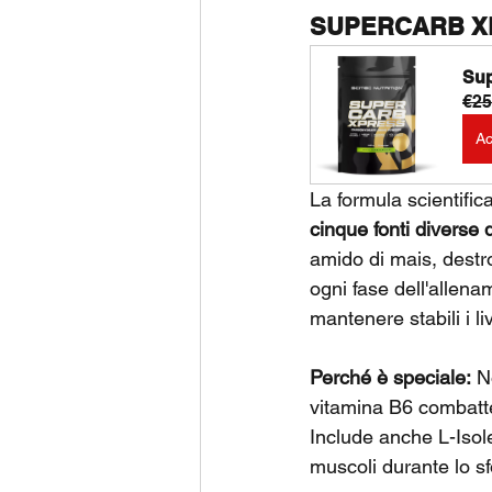
SUPERCARB XPR
Sup
€25
Ac
La formula scientifi
cinque fonti diverse d
amido di mais, destro
ogni fase dell'allena
mantenere stabili i l
Perché è speciale:
 N
vitamina B6 combatte 
Include anche L-Isol
muscoli durante lo sf