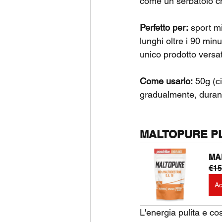
come un serbatoio ch
Perfetto per:
 sport mi
lunghi oltre i 90 minu
unico prodotto versat
Come usarlo:
 50g (c
gradualmente, durant
MALTOPURE PLU
MAL
€15
Ac
L'energia pulita e c