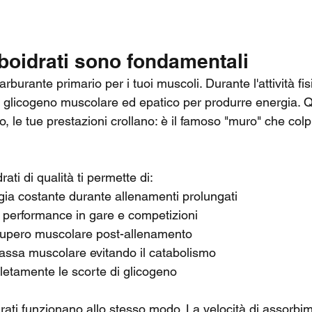
boidrati sono fondamentali
carburante primario per i tuoi muscoli. Durante l'attività fis
 di glicogeno muscolare ed epatico per produrre energia.
o, le tue prestazioni crollano: è il famoso "muro" che colpi
ati di qualità ti permette di:
ia costante durante allenamenti prolungati
 performance in gare e competizioni
ecupero muscolare post-allenamento
assa muscolare evitando il catabolismo
letamente le scorte di glicogeno
drati funzionano allo stesso modo. La velocità di assorbim