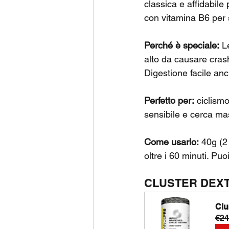
classica e affidabile
con vitamina B6 per 
Perché è speciale:
 L
alto da causare cras
Digestione facile anc
Perfetto per:
 ciclism
sensibile e cerca mass
Come usarlo:
 40g (2
oltre i 60 minuti. Pu
CLUSTER DEXTR
Clu
€24