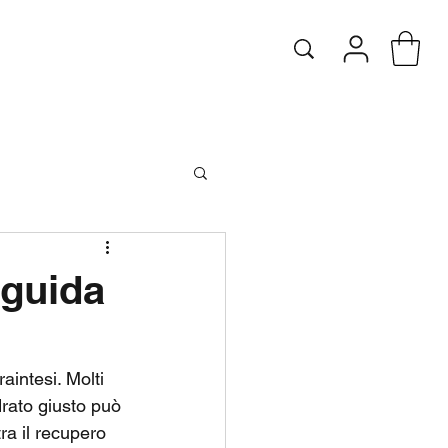
 guida
aintesi. Molti 
drato giusto può 
ra il recupero 