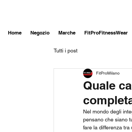
FITPROMILANO
Home
Negozio
Marche
FitProFitnessWear
Tutti i post
FitProMilano
Quale ca
completa
Nel mondo degli integr
pensano che siano tut
fare la differenza tr