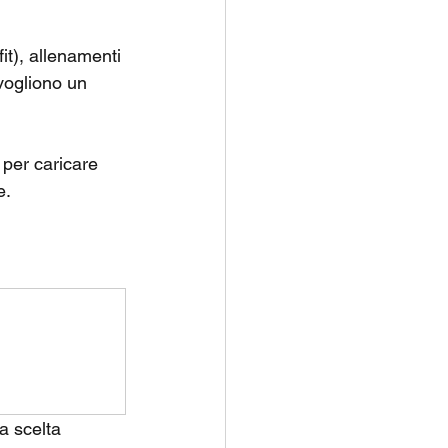
it), allenamenti 
 vogliono un 
 per caricare 
e.
a scelta 