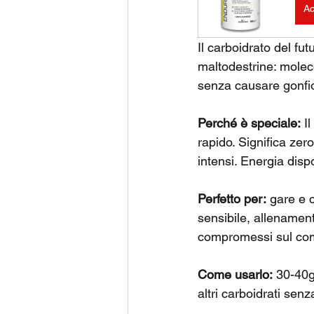
Ac
Il carboidrato del fut
maltodestrine: molec
senza causare gonfio
Perché è speciale:
 I
rapido. Significa zer
intensi. Energia disp
Perfetto per:
 gare e 
sensibile, allenamen
compromessi sul comf
Come usarlo:
 30-40g
altri carboidrati senz