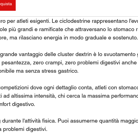
quista
uro per atleti esigenti. Le ciclodestrine rappresentano l'ev
ole più grandi e ramificate che attraversano lo stomaco
re, ma rilasciano energia in modo graduale e sostenuto.
l grande vantaggio delle cluster dextrin è lo svuotamento g
o pesantezza, zero crampi, zero problemi digestivi anche 
onibile ma senza stress gastrico.
competizioni dove ogni dettaglio conta, atleti con stomac
ti ad altissima intensità, chi cerca la massima performan
ort digestivo.
 durante l'attività fisica. Puoi assumerne quantità maggior
a problemi digestivi.