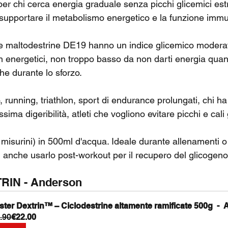
 per chi cerca energia graduale senza picchi glicemici estr
supportare il metabolismo energetico e la funzione immun
e maltodestrine DE19 hanno un indice glicemico moderat
h energetici, non troppo basso da non darti energia quan
he durante lo sforzo.
o, running, triathlon, sport di endurance prolungati, chi h
ima digeribilità, atleti che vogliono evitare picchi e cali 
 misurini) in 500ml d'acqua. Ideale durante allenamenti o
oi anche usarlo post-workout per il recupero del glicogeno
IN - Anderson
ster Dextrin™ – Ciclodestrine altamente ramificate 500g  - 
.90
€22.00