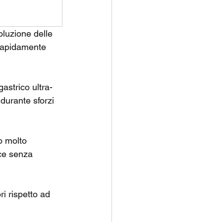
oluzione delle 
 rapidamente 
astrico ultra-
durante sforzi 
o molto 
ce senza 
i rispetto ad 