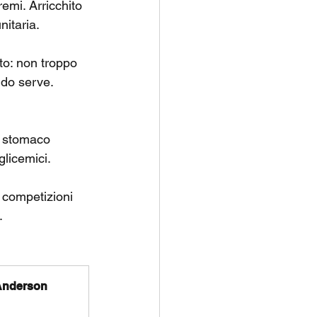
emi. Arricchito 
itaria.
o: non troppo 
do serve. 
a stomaco 
glicemici.
 competizioni 
.
 Anderson