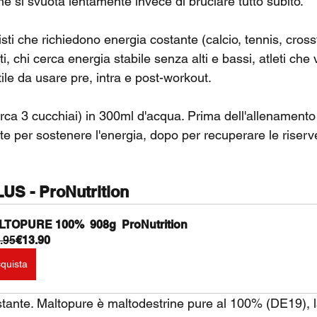
e si svuota lentamente invece di bruciare tutto subito.
sti che richiedono energia costante (calcio, tennis, crossf
ti, chi cerca energia stabile senza alti e bassi, atleti che
ile da usare pre, intra e post-workout.
irca 3 cucchiai) in 300ml d'acqua. Prima dell'allenamento
e per sostenere l'energia, dopo per recuperare le riserv
S - ProNutrition
TOPURE 100%  908g  ProNutrition 
.95
€13.90
quista
ostante. Maltopure è maltodestrine pure al 100% (DE19), l