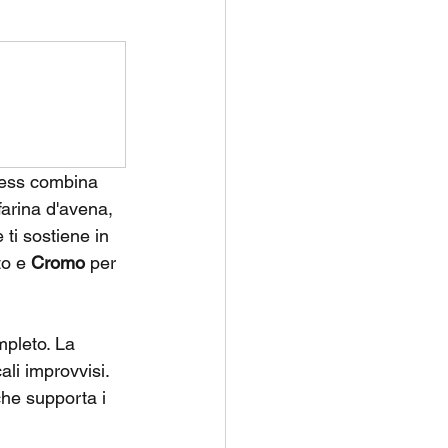
ress combina 
farina d'avena, 
ti sostiene in 
to e 
Cromo
 per 
mpleto. La 
li improvvisi. 
he supporta i 