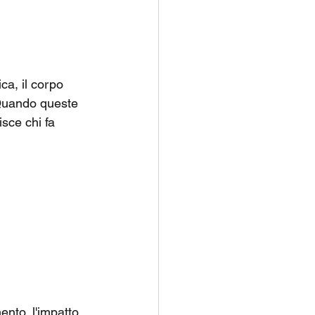
ica, il corpo 
 Quando queste 
sce chi fa 
ento, l'impatto 