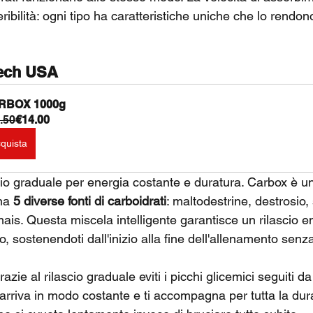
eribilità: ogni tipo ha caratteristiche uniche che lo rendon
ech USA
RBOX 1000g
.50
€14.00
quista
scio graduale per energia costante e duratura. Carbox è u
na 
5 diverse fonti di carboidrati
: maltodestrine, destrosio,
mais. Questa miscela intelligente garantisce un rilascio e
, sostenendoti dall'inizio alla fine dell'allenamento senza
razie al rilascio graduale eviti i picchi glicemici seguiti da 
 arriva in modo costante e ti accompagna per tutta la dura