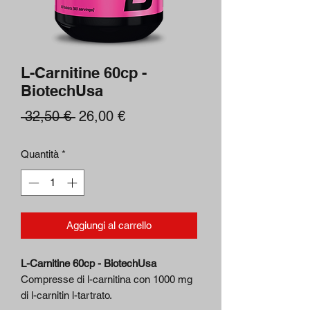
L-Carnitine 60cp -
BiotechUsa
Prezzo
Prezzo
 32,50 € 
26,00 €
regolare
scontato
Quantità
*
Aggiungi al carrello
L-Carnitine 60cp - BiotechUsa
Compresse di l-carnitina con 1000 mg
di l-carnitin l-tartrato.