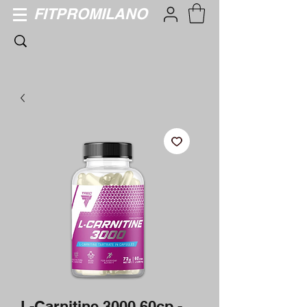
FITPROMILANO
L-Carnitine 3000 60cp -