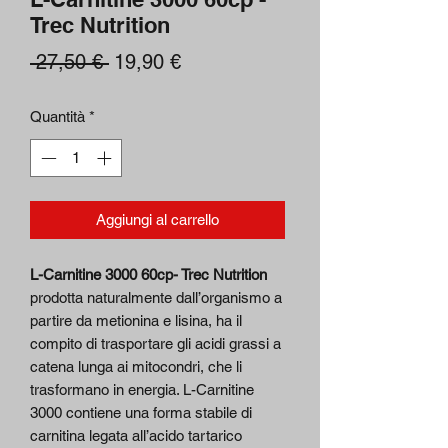
Trec Nutrition
Prezzo
Prezzo
 27,50 € 
19,90 €
regolare
scontato
Quantità
*
Aggiungi al carrello
L-Carnitine 3000 60cp- Trec Nutrition
prodotta naturalmente dall’organismo a
partire da metionina e lisina, ha il
compito di trasportare gli acidi grassi a
catena lunga ai mitocondri, che li
trasformano in energia. L-Carnitine
3000 contiene una forma stabile di
carnitina legata all’acido tartarico