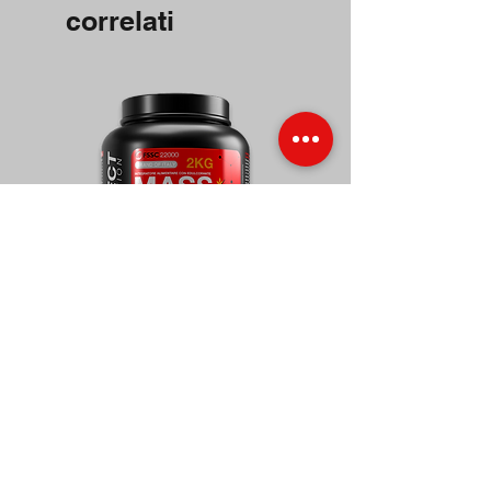
correlati
Mass Gainer ALL IN ONE 2kg -
Berberina 30cp - Inject N
Inject Nutrition
Prezzo regolare
16,00 €
Prezzo regolare
Prezzo scontato
60,00 €
48,00 €