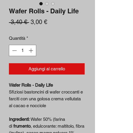
Wafer Rolls - Daily Life
Prezzo
Prezzo
 3,40 € 
3,00 €
regolare
scontato
Quantità
*
Aggiungi al carrello
Wafer Rolls - Daily Life
Sfiziosi bastoncini di wafer croccanti e
farciti con una golosa crema vellutata
al cacao e nocciole
Ingredienti
: Wafer 50% (farina
di
frumento
, edulcorante: maltitolo, fibra
(inulina), cacao magro polvere 1%,