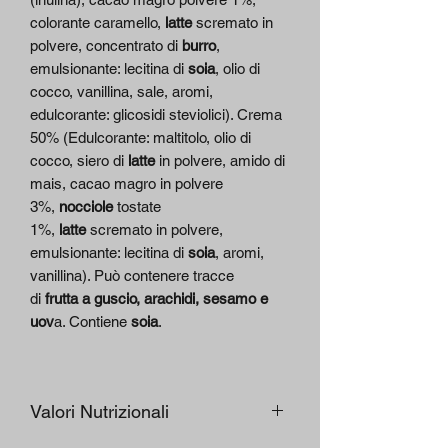
colorante caramello,
latte
scremato in
polvere, concentrato di
burro
,
emulsionante: lecitina di
soia
, olio di
cocco, vanillina, sale, aromi,
edulcorante: glicosidi steviolici). Crema
50% (Edulcorante: maltitolo, olio di
cocco, siero di
latte
in polvere, amido di
mais, cacao magro in polvere
3%,
nocciole
tostate
1%,
latte
scremato in polvere,
emulsionante: lecitina di
soia
, aromi,
vanillina). Può contenere tracce
di
frutta a guscio, arachidi, sesamo e
uov
a. Contiene
soia
.
Valori Nutrizionali